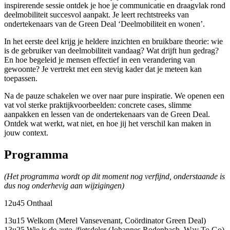
inspirerende sessie ontdek je hoe je communicatie en draagvlak rond
deelmobiliteit succesvol aanpakt. Je leert rechtstreeks van
ondertekenaars van de Green Deal ‘Deelmobiliteit en wonen’.
In het eerste deel krijg je heldere inzichten en bruikbare theorie: wie
is de gebruiker van deelmobiliteit vandaag? Wat drijft hun gedrag?
En hoe begeleid je mensen effectief in een verandering van
gewoonte? Je vertrekt met een stevig kader dat je meteen kan
toepassen.
Na de pauze schakelen we over naar pure inspiratie. We openen een
vat vol sterke praktijkvoorbeelden: concrete cases, slimme
aanpakken en lessen van de ondertekenaars van de Green Deal.
Ontdek wat werkt, wat niet, en hoe jij het verschil kan maken in
jouw context.
Programma
(Het programma wordt op dit moment nog verfijnd, onderstaande is
dus nog onderhevig aan wijzigingen)
12u45 Onthaal
13u15 Welkom (Merel Vansevenant, Coördinator Green Deal)
13u25 Wie is de auto-/fietsdeler (Johannes Rodenbach, Way To Go)